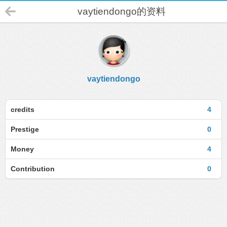
vaytiendongo的资料
vaytiendongo
credits
4
Prestige
0
Money
4
Contribution
0