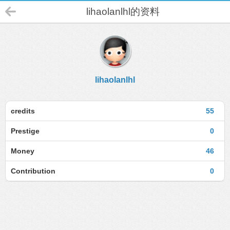
lihaolanlhl的资料
lihaolanlhl
credits
55
Prestige
0
Money
46
Contribution
0