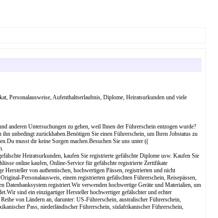
fikat, Personalausweise, Aufenthaltserlaubnis, Diplome, Heiratsurkunden und viele
 und anderen Untersuchungen zu gehen, weil Ihnen der Führerschein entzogen wurde?
 ihn unbedingt zurückhaben.Benötigen Sie einen Führerschein, um Ihren Jobstatus zu
ten.Du musst dir keine Sorgen machen.Besuchen Sie uns unter ((
n.
 gefälschte Heiratsurkunden, kaufen Sie registrierte gefälschte Diplome usw. Kaufen Sie
sse online kaufen, Online-Service für gefälschte registrierte Zertifikate
e Hersteller von authentischen, hochwertigen Pässen, registrierten und nicht
Original-Personalausweis, einem registrierten gefälschten Führerschein, Reisepässen,
chen Datenbanksystem registriert.Wir verwenden hochwertige Geräte und Materialien, um
t.Wir sind ein einzigartiger Hersteller hochwertiger gefälschter und echter
e Reihe von Ländern an, darunter: US-Führerschein, australischer Führerschein,
exikanischer Pass, niederländischer Führerschein, südafrikanischer Führerschein,