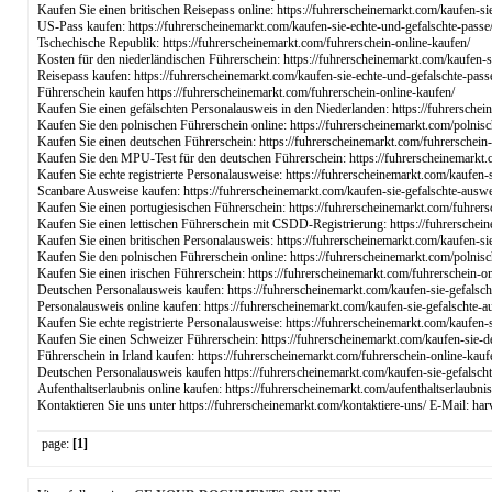
Kaufen Sie einen britischen Reisepass online: https://fuhrerscheinemarkt.com/kaufen-si
US-Pass kaufen: https://fuhrerscheinemarkt.com/kaufen-sie-echte-und-gefalschte-passe
Tschechische Republik: https://fuhrerscheinemarkt.com/fuhrerschein-online-kaufen/
Kosten für den niederländischen Führerschein: https://fuhrerscheinemarkt.com/kaufen-si
Reisepass kaufen: https://fuhrerscheinemarkt.com/kaufen-sie-echte-und-gefalschte-pass
Führerschein kaufen https://fuhrerscheinemarkt.com/fuhrerschein-online-kaufen/
Kaufen Sie einen gefälschten Personalausweis in den Niederlanden: https://fuhrerschei
Kaufen Sie den polnischen Führerschein online: https://fuhrerscheinemarkt.com/polnis
Kaufen Sie einen deutschen Führerschein: https://fuhrerscheinemarkt.com/fuhrerschein-
Kaufen Sie den MPU-Test für den deutschen Führerschein: https://fuhrerscheinemarkt.
Kaufen Sie echte registrierte Personalausweise: https://fuhrerscheinemarkt.com/kaufen-
Scanbare Ausweise kaufen: https://fuhrerscheinemarkt.com/kaufen-sie-gefalschte-auswe
Kaufen Sie einen portugiesischen Führerschein: https://fuhrerscheinemarkt.com/fuhrers
Kaufen Sie einen lettischen Führerschein mit CSDD-Registrierung: https://fuhrerschei
Kaufen Sie einen britischen Personalausweis: https://fuhrerscheinemarkt.com/kaufen-si
Kaufen Sie den polnischen Führerschein online: https://fuhrerscheinemarkt.com/polnis
Kaufen Sie einen irischen Führerschein: https://fuhrerscheinemarkt.com/fuhrerschein-on
Deutschen Personalausweis kaufen: https://fuhrerscheinemarkt.com/kaufen-sie-gefalsch
Personalausweis online kaufen: https://fuhrerscheinemarkt.com/kaufen-sie-gefalschte-a
Kaufen Sie echte registrierte Personalausweise: https://fuhrerscheinemarkt.com/kaufen-
Kaufen Sie einen Schweizer Führerschein: https://fuhrerscheinemarkt.com/kaufen-sie-d
Führerschein in Irland kaufen: https://fuhrerscheinemarkt.com/fuhrerschein-online-kauf
Deutschen Personalausweis kaufen https://fuhrerscheinemarkt.com/kaufen-sie-gefalsch
Aufenthaltserlaubnis online kaufen: https://fuhrerscheinemarkt.com/aufenthaltserlaubni
Kontaktieren Sie uns unter https://fuhrerscheinemarkt.com/kontaktiere-uns/ E-Mail:
page:
[1]