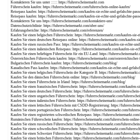
Kontaktieren Sie uns unter ::::::: https://fuhrerscheinemarkt.com
Führerschein kaufen: https://fuhrerscheinemarkt.com/fuhrerschein-online-kaufen/
Reisepass kaufen: https://fuhrerscheinemarkt.com/kaufen-sie-echte-und-gefalschte-pass
Reisepass kaufen: https://fuhrerscheinemarkt.com/kaufen-sie-echte-und-gefalschte-pass
Kontaktieren Sie uns https://fuhrerscheinemarkt.com/kontaktiere-uns/
Datenschutzrichtlinie: https://fuhrerscheinemarkt.com/uber-uns/
Erfahrungsberichte: https://fuhrerscheinemarkt.com/referenzen/
Kaufen Sie einen belgischen Führerschein: https://fuhrerscheinemarkt.com/kaufen-sie-e
Kaufen Sie einen deutschen Reisepass online: https://fuhrerscheinemarkt.com/kaufen-si
Kaufen Sie einen russischen Pass: https://fuhrerscheinemarkt.com/kaufen-sie-echte-und
Kaufen Sie einen italienischen Reisepass: https://fuhrerscheinemarkt.com/kaufen-sie-ec
Kaufen Sie einen beliebigen Führerschein für ein EU-Land: https://fuhrerscheinemarkt.
Österreichischen Führerschein kaufen: https://fuhrerscheinemarkt.com/osterreichischer
Bulgarischen Führerschein kaufen: https://fuhrerscheinemarkt.com/blog/
Kanadischen Pass kaufen: https://fuhrerscheinemarkt.com/kaufen-sie-echte-und-gefalsc
Kaufen Sie einen belgischen Führerschein der Kategorie B: https://fuhrerscheinemarkt.
Kaufen Sie den dänischen Führerschein online: https://fuhrerscheinemarkt.com/blog/
Kaufen Sie einen Führerschein in Irland: https://fuhrerscheinemarkt.com/blog/
Kaufen Sie einen französischen Führerschein: https://fuhrerscheinemarkt.com/kaufen-si
Kaufen Sie einen deutschen Führerschein: https://fuhrerscheinemarkt.com/fuhrerschein-
Kaufen Sie einen ungarischen Führerschein: https://fuhrerscheinemarkt.com/fuhrerschei
Kaufen Sie einen italienischen Führerschein: https://fuhrerscheinemarkt.com/fuhrersche
Kaufen Sie einen lettischen Führerschein mit CSDD-Registrierung: https://fuhrerschei
Kaufen Sie einen portugiesischen Führerschein: https://fuhrerscheinemarkt.com/fuhrers
Kaufen Sie einen registrierten schwedischen Reisepass: https://fuhrerscheinemarkt.com/
Rumänischen Führerschein kaufen: https://fuhrerscheinemarkt.com/fuhrerschein-online
Kaufen Sie einen russischen Führerschein: https://fuhrerscheinemarkt.com/fuhrerschein
Kaufen Sie einen schwedischen Führerschein: https://fuhrerscheinemarkt.com/fuhrersch
Kaufen Sie einen Schweizer Führerschein: https://fuhrerscheinemarkt.com/fuhrerschein
Kaufen Sie einen britischen Führerschein: https://fuhrerscheinemarkt.com/fuhrerschein-