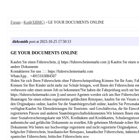
Forum
›
Kodi(XBMC)
› GE YOUR DOCUMENTS ONLINE
dirksmith
post at 2023-10-25 17:50:13
GE YOUR DOCUMENTS ONLINE
Kaufen Sie einen Führerschein, (( https://fuhrerscheinemarkt.com )) Kaufen Sie einen r
andere Dokumente.
Kontaktieren Sie uns ::::: https://fuhrerscheinemarkt.com
WhatsApp... +4915163084507
Holen Sie sich Ihren Führerschein ohne Führerscheinprüfung.Können Sie Ihr Auto, Fah
Können Sie Ihre Kinder nicht mehr zur Schule bringen, weil Ihnen der Führerschein e
verbessern oder einen neuen Job zu bekommen?Sie haben die Fahrprüfung noch nie best
https://fuhrerscheinemarkt.com )) und unsere Agenten werden sich um Ihre Führersch
Beantragen Sie einen echten registrierten gefälschten Reisepass, kaufen Sie ein Visum o
den Originalpass online, kaufen Sie die Staatsbürgerschaft online, kaufen Sie Personala
verfügbar.Kaufen Sie Dienstleistungen für Touristen- und Geschäftsvisa, die für Einwohn
registrierten Pässen und anderen Staatsbürgerschaftsdokumenten.Wir können Ihnen eine 
einer Sozialversicherungskarte mit SSN, Kreditakten und Kreditkarten, Schulzeugnisse
authentische und gefälschte Dokumente zu erstellen.Alle geheimen Merkmale echter Reise
Dokumente.Wir bieten nur hochwertige registrierte und nicht registrierte Originalpäss
belgischer Führerschein, brasilianischer Reisepass, kanadischer Führerschein, italienis
spanischer Führerschein, britischer Führerschein usw.