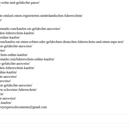
e-echte-und-gefalschte-passe/
/
e-einfach-einen-registrierten-niederlandischen-fuhrerschein/
e/
nemarkt.com/kaufen-sie-gefalschte-ausweise/
chen-fuhrerschein-kaufen/
online-kaufen/
com/kaufen-sie-einen-echten-oder-gefalschten-deutschen-fuhrerschein-und-einen-mpu-test/
sie-gefalschte-ausweise/
ise/
chein-online-kaufen/
nemarkt.com/fuhrerschein-online-kaufen/
e-gefalschte-ausweise/
chen-fuhrerschein-kaufen/
line-kaufen/
te-ausweise/
usweise/
sie-gefalschte-ausweise/
en-schweizer-fuhrerschein/
en/
te-ausweise/
s-kaufen/
 harveyexpressdocuments@gmail.com