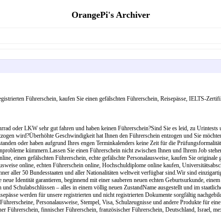
OrangePi's Archiver
egistrierten Führerschein, kaufen Sie einen gefälschten Führerschein, Reisepässe, IELTS-Zerti
rrad oder LKW sehr gut fahren und haben keinen Führerschein?Sind Sie es leid, zu Urintests
ntzogen wird?Überhöhte Geschwindigkeit hat Ihnen den Führerschein entzogen und Sie möchten
anden oder haben aufgrund Ihres engen Terminkalenders keine Zeit für die Prüfungsformalitä
einprobleme kümmern.Lassen Sie einen Führerschein nicht zwischen Ihnen und Ihrem Job stehe
nline, einen gefälschten Führerschein, echte gefälschte Personalausweise, kaufen Sie originale
usweise online, echten Führerschein online, Hochschuldiplome online kaufen, Universitätsabschlü
er aller 50 Bundesstaaten und aller Nationalitäten weltweit verfügbar sind.Wir sind einzigartig
neue Identität garantieren, beginnend mit einer sauberen neuen echten Geburtsurkunde, einem 
n und Schulabschlüssen – alles in einem völlig neuen ZustandName ausgestellt und im staatli
pässe werden für unsere registrierten und nicht registrierten Dokumente sorgfältig nachgebilde
e, Führerscheine, Personalausweise, Stempel, Visa, Schulzeugnisse und andere Produkte für ein
cher Führerschein, finnischer Führerschein, französischer Führerschein, Deutschland, Israel, m