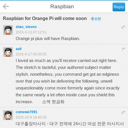
Raspbian
Reply
Raspbian for Orange Pi will come soon
看全部
zhao_steven
#
6
2015-3-13 07:12:51
Orange pi plus will have Raspbian.
aali
#
7
2025-9-17 00:06:55
I loved as much as you’ll receive carried out right here.
The sketch is tasteful, your authored subject matter
stylish. nonetheless, you command get got an edginess
over that you wish be delivering the following. unwell
unquestionably come more formerly again since exactly
the same nearly a lot often inside case you shield this
increase.
소액 현금화
comewe7091
#
8
2025-10-9 18:40:28
대구출장마사지 - 대구 전역에 24시간 여성 전문 마사지사