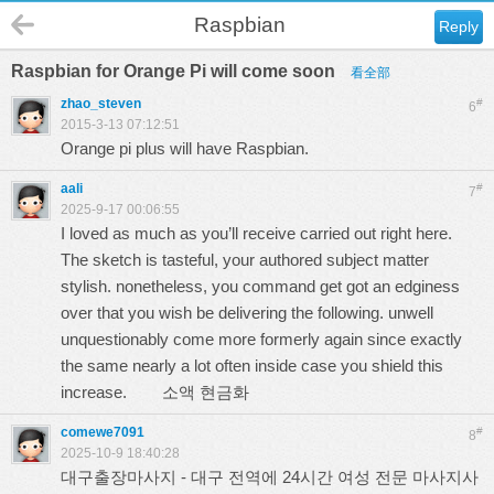
Raspbian
Reply
Raspbian for Orange Pi will come soon
看全部
zhao_steven
#
6
2015-3-13 07:12:51
Orange pi plus will have Raspbian.
aali
#
7
2025-9-17 00:06:55
I loved as much as you’ll receive carried out right here.
The sketch is tasteful, your authored subject matter
stylish. nonetheless, you command get got an edginess
over that you wish be delivering the following. unwell
unquestionably come more formerly again since exactly
the same nearly a lot often inside case you shield this
increase.
소액 현금화
comewe7091
#
8
2025-10-9 18:40:28
대구출장마사지 - 대구 전역에 24시간 여성 전문 마사지사