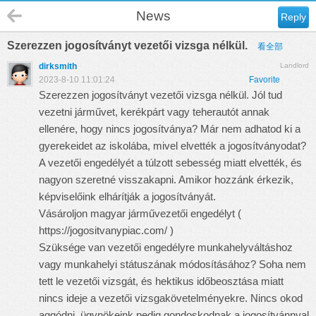
News
Reply
Szerezzen jogosítványt vezetői vizsga nélkül.
看全部
dirksmith
Landlord
2023-8-10 11:01:24
Favorite
Szerezzen jogosítványt vezetői vizsga nélkül. Jól tud
vezetni járművet, kerékpárt vagy teherautót annak
ellenére, hogy nincs jogosítványa? Már nem adhatod ki a
gyerekeidet az iskolába, mivel elvették a jogosítványodat?
A vezetői engedélyét a túlzott sebesség miatt elvették, és
nagyon szeretné visszakapni. Amikor hozzánk érkezik,
képviselőink elhárítják a jogosítványát.
Vásároljon magyar járművezetői engedélyt (
https://jogositvanypiac.com/
)
Szüksége van vezetői engedélyre munkahelyváltáshoz
vagy munkahelyi státuszának módosításához? Soha nem
tett le vezetői vizsgát, és hektikus időbeosztása miatt
nincs ideje a vezetői vizsgakövetelményekre. Nincs okod
aggódni, ügynökeink pedig gondoskodnak a jogosítvánnyal