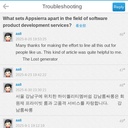
Troubleshooting
Reply
What sets Appsierra apart in the field of software
product development services?
看全部
aali
#
46
2025-8-20 19:53:25
Many thanks for making the effort to line all this out for
people like us. This kind of article was quite helpful to me.
The Lost generator
aali
#
47
2025-8-23 19:42:22
aali
#
48
2025-8-30 23:30:21
서울 강남구에 위치한 하이퀄리티멤버쉽 강남룸싸롱은 회
원제 프라이빗 룸과 고품격 서비스를 자랑합니다.
강
남룸싸롱
aali
#
49
2025-9-1 19:12:19