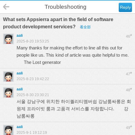
Troubleshooting
Reply
What sets Appsierra apart in the field of software
product development services?
看全部
aali
#
46
2025-8-20 19:53:25
Many thanks for making the effort to line all this out for
people like us. This kind of article was quite helpful to me.
The Lost generator
aali
#
47
2025-8-23 19:42:22
aali
#
48
2025-8-30 23:30:21
서울 강남구에 위치한 하이퀄리티멤버쉽 강남룸싸롱은 회
원제 프라이빗 룸과 고품격 서비스를 자랑합니다.
강
남룸싸롱
aali
#
49
2025-9-1 19:12:19