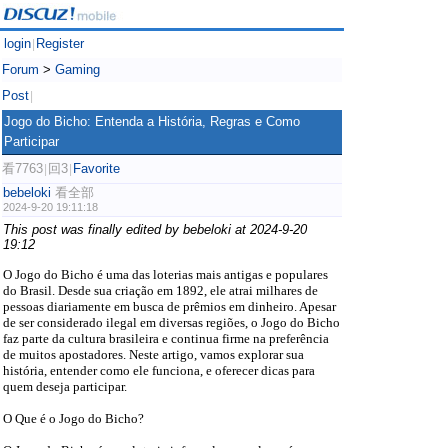
login
Register
|
Forum
>
Gaming
Post
|
Jogo do Bicho: Entenda a História, Regras e Como
Participar
看7763
回3
Favorite
|
|
bebeloki
看全部
2024-9-20 19:11:18
This post was finally edited by bebeloki at 2024-9-20
19:12
O Jogo do Bicho é uma das loterias mais antigas e populares
do Brasil. Desde sua criação em 1892, ele atrai milhares de
pessoas diariamente em busca de prêmios em dinheiro. Apesar
de ser considerado ilegal em diversas regiões, o Jogo do Bicho
faz parte da cultura brasileira e continua firme na preferência
de muitos apostadores. Neste artigo, vamos explorar sua
história, entender como ele funciona, e oferecer dicas para
quem deseja participar.
O Que é o Jogo do Bicho?