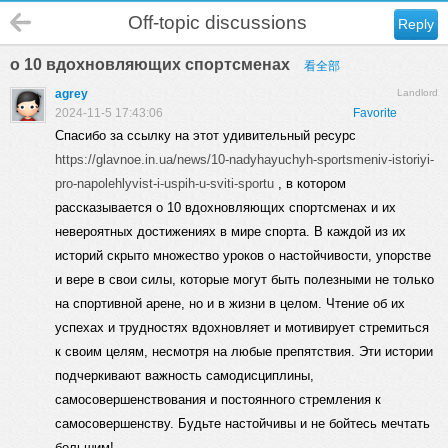
Off-topic discussions
Reply
о 10 вдохновляющих спортсменах
看全部
agrey
Landlord
2024-11-5 17:43:06
Favorite
Спасибо за ссылку на этот удивительный ресурс
https://glavnoe.in.ua/news/10-nadyhayuchyh-sportsmeniv-istoriyi-
pro-napolehlyvist-i-uspih-u-sviti-sportu
, в котором
рассказывается о 10 вдохновляющих спортсменах и их
невероятных достижениях в мире спорта. В каждой из их
историй скрыто множество уроков о настойчивости, упорстве
и вере в свои силы, которые могут быть полезными не только
на спортивной арене, но и в жизни в целом. Чтение об их
успехах и трудностях вдохновляет и мотивирует стремиться
к своим целям, несмотря на любые препятствия. Эти истории
подчеркивают важность самодисциплины,
самосовершенствования и постоянного стремления к
самосовершенству. Будьте настойчивы и не бойтесь мечтать
большим!