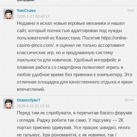
TomCruise
Sofa
2026-1-27 00:40:17
Недавно я искал новые игровые механики и нашел
сайт, который полностью адаптирован под нужды
пользователей из Казахстана. Посетив
https://online-
casino-pinco.com/
, я оценил не только ассортимент
классических игр, но и продуманную систему
лояльности для новичков. Удобный интерфейс и
плавная работа со смартфона позволяют играть в
любое удобное время без привязки к компьютеру. Это
отличная площадка для качественного отдыха и ярких
впечатлений.
OsbornTyler7
Bench
2026-4-11 01:13:16
Перед тим як спробувати, я перечитав багато форумів
і оглядів. Раджу робити так само. У підсумку —
2К
портал
приємно здивував. Усе працює швидко, нічого
не гальмує. Ігри різноманітні, є як новинки, так і