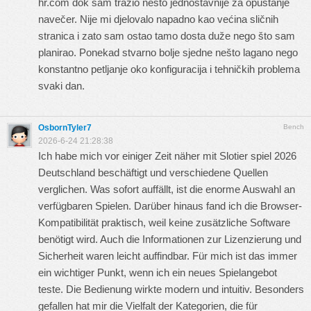
hr.com
dok sam tražio nešto jednostavnije za opuštanje
navečer. Nije mi djelovalo napadno kao većina sličnih
stranica i zato sam ostao tamo dosta duže nego što sam
planirao. Ponekad stvarno bolje sjedne nešto lagano nego
konstantno petljanje oko konfiguracija i tehničkih problema
svaki dan.
OsbornTyler7
Bench
2026-6-24 21:28:38
Ich habe mich vor einiger Zeit näher mit
Slotier spiel 2026
Deutschland beschäftigt und verschiedene Quellen
verglichen. Was sofort auffällt, ist die enorme Auswahl an
verfügbaren Spielen. Darüber hinaus fand ich die Browser-
Kompatibilität praktisch, weil keine zusätzliche Software
benötigt wird. Auch die Informationen zur Lizenzierung und
Sicherheit waren leicht auffindbar. Für mich ist das immer
ein wichtiger Punkt, wenn ich ein neues Spielangebot
teste. Die Bedienung wirkte modern und intuitiv. Besonders
gefallen hat mir die Vielfalt der Kategorien, die für