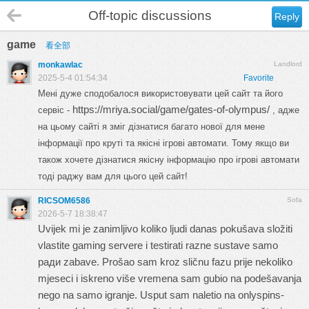
Off-topic discussions
Reply
game
看全部
monkawlac
Landlord
2025-5-4 01:54:34
Favorite
Мені дуже сподобалося використовувати цей сайт та його
https://mriya.social/game/gates-of-olympus/
сервіс -
, адже
на цьому сайті я зміг дізнатися багато нової для мене
інформації про круті та якісні ігрові автомати. Тому якщо ви
також хочете дізнатися якісну інформацію про ігрові автомати
тоді раджу вам для цього цей сайт!
RICSOM6586
Sofa
2026-5-7 18:38:47
Uvijek mi je zanimljivo koliko ljudi danas pokušava složiti
vlastite gaming servere i testirati razne sustave samo
ради zabave. Prošao sam kroz sličnu fazu prije nekoliko
mjeseci i iskreno više vremena sam gubio na podešavanja
nego na samo igranje. Usput sam naletio na
onlyspins-