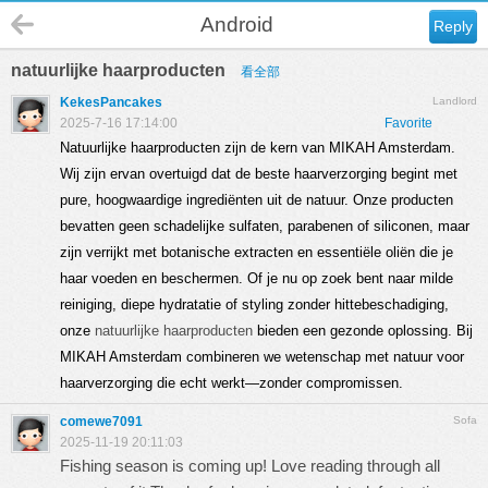
Android
Reply
natuurlijke haarproducten
看全部
KekesPancakes
Landlord
2025-7-16 17:14:00
Favorite
Natuurlijke haarproducten zijn de kern van MIKAH Amsterdam.
Wij zijn ervan overtuigd dat de beste haarverzorging begint met
pure, hoogwaardige ingrediënten uit de natuur. Onze producten
bevatten geen schadelijke sulfaten, parabenen of siliconen, maar
zijn verrijkt met botanische extracten en essentiële oliën die je
haar voeden en beschermen. Of je nu op zoek bent naar milde
reiniging, diepe hydratatie of styling zonder hittebeschadiging,
onze
natuurlijke haarproducten
bieden een gezonde oplossing. Bij
MIKAH Amsterdam combineren we wetenschap met natuur voor
haarverzorging die echt werkt—zonder compromissen.
comewe7091
Sofa
2025-11-19 20:11:03
Fishing season is coming up! Love reading through all