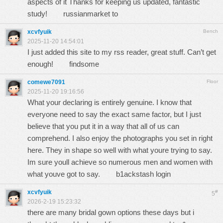
aspects of it Thanks for keeping us updated, fantastic
study!
russianmarket to
xcvfyuik
Bench
2025-11-20 14:54:01
I just added this site to my rss reader, great stuff. Can’t get
enough!
findsome
comewe7091
Floor
2025-11-20 19:16:56
What your declaring is entirely genuine. I know that
everyone need to say the exact same factor, but I just
believe that you put it in a way that all of us can
comprehend. I also enjoy the photographs you set in right
here. They in shape so well with what youre trying to say.
Im sure youll achieve so numerous men and women with
what youve got to say.
b1ackstash login
xcvfyuik
#
5
2026-2-19 15:23:32
there are many bridal gown options these days but i