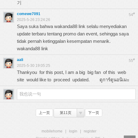
기
comewe7091
#
54
2025-5-26 23:24:26
Saya suka bahwa wakanda88 link selalu menyediakan
update terbaru tentang promo dan event, sehingga saya
tidak pernah ketinggalan kesempatan menarik.
wakanda88 link
aali
#
55
2025-5-30 19:05:25
Thankyou for this post, I am a big big fan of this web
site would like to proceed updated.
ดูการ์ตูนอนิเมะ
上一页
第11页
下一页
mobilehome
|
login
|
register