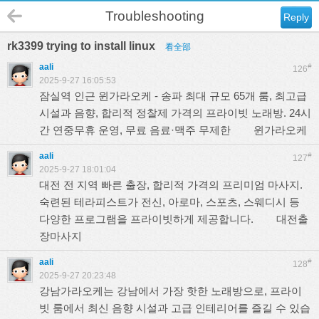
Troubleshooting
Reply
rk3399 trying to install linux
看全部
aali
#
126
2025-9-27 16:05:53
잠실역 인근 윈가라오케 - 송파 최대 규모 65개 룸, 최고급
시설과 음향, 합리적 정찰제 가격의 프라이빗 노래방. 24시
간 연중무휴 운영, 무료 음료·맥주 무제한
윈가라오케
aali
#
127
2025-9-27 18:01:04
대전 전 지역 빠른 출장, 합리적 가격의 프리미엄 마사지.
숙련된 테라피스트가 전신, 아로마, 스포츠, 스웨디시 등
다양한 프로그램을 프라이빗하게 제공합니다.
대전출
장마사지
aali
#
128
2025-9-27 20:23:48
강남가라오케는 강남에서 가장 핫한 노래방으로, 프라이
빗 룸에서 최신 음향 시설과 고급 인테리어를 즐길 수 있습