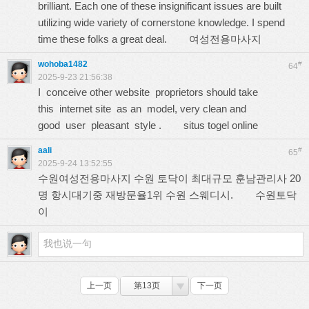
brilliant. Each one of these insignificant issues are built
utilizing wide variety of cornerstone knowledge. I spend
time these folks a great deal.
여성전용마사지
wohoba1482
#
64
2025-9-23 21:56:38
I conceive other website proprietors should take
this internet site as an model, very clean and
good user pleasant style .
situs togel online
aali
#
65
2025-9-24 13:52:55
수원여성전용마사지 수원 토닥이 최대규모 훈남관리사 20
명 항시대기중 재방문율1위 수원 스웨디시.
수원토닥
이
上一页
第13页
下一页