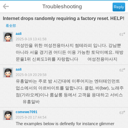
Troubleshooting
Reply
Internet drops randomly requiring a factory reset. HELP!
看全部
aali
#
61
2025-9-19 13:41:58
여성만을 위한 여성전용마사지 썸테라피 입니다. 강남뿐
아니라 서울 경기권 어디든 이용 가능한 토닥이예요. 재방
문율1위 신뢰도1위를 자랑합니다
여성전용마사지
aali
#
62
2025-9-19 20:29:58
유흥알바는 주로 밤 시간대에 이루어지는 엔터테인먼트
업소에서의 아르바이트를 말합니다. 클럽, 바(bar), 노래주
점(가라오케)이나 룸살롱 등에서 고객을 응대하고 서비스
유흥알바
comewe7091
#
63
2025-9-20 17:44:54
The examples below is definetly for instance glimmer