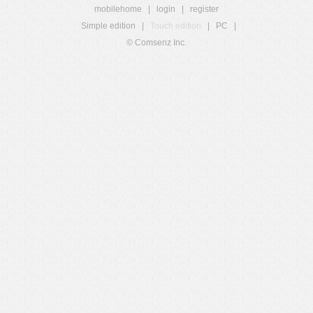
mobilehome
|
login
|
register
Simple edition
|
Touch edition
|
PC
|
© Comsenz Inc.