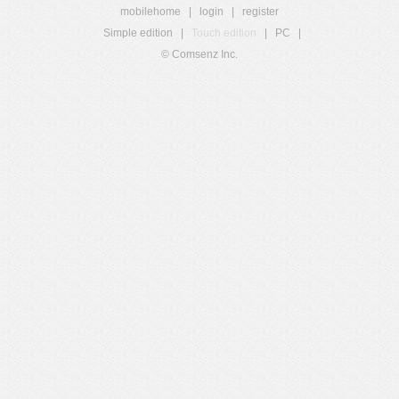
mobilehome
|
login
|
register
Simple edition
|
Touch edition
|
PC
|
© Comsenz Inc.