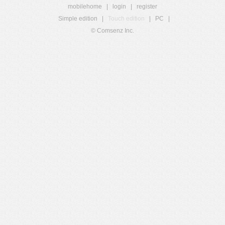
mobilehome
|
login
|
register
Simple edition
|
Touch edition
|
PC
|
© Comsenz Inc.