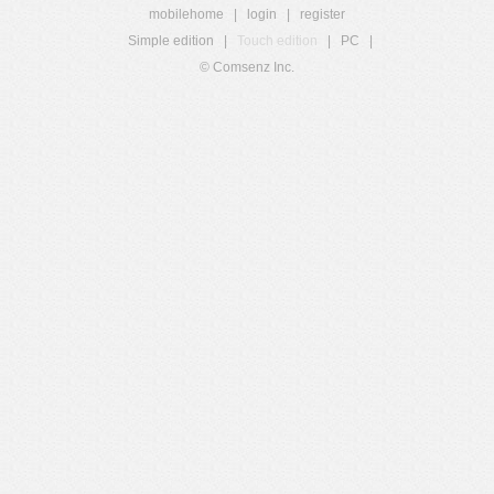
mobilehome
|
login
|
register
Simple edition
|
Touch edition
|
PC
|
© Comsenz Inc.