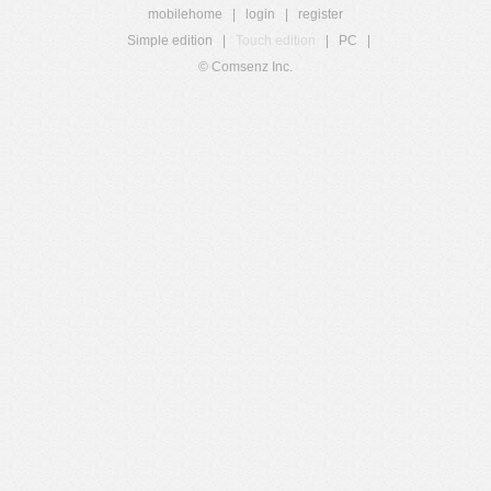
mobilehome
|
login
|
register
Simple edition
|
Touch edition
|
PC
|
© Comsenz Inc.