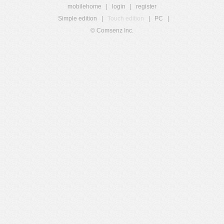
mobilehome
|
login
|
register
Simple edition
|
Touch edition
|
PC
|
© Comsenz Inc.