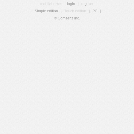
mobilehome
|
login
|
register
Simple edition
|
Touch edition
|
PC
|
© Comsenz Inc.