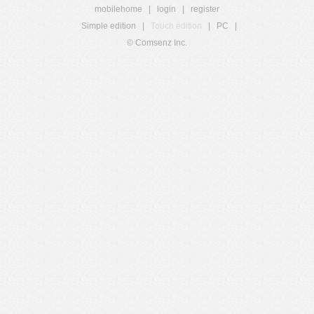
mobilehome
|
login
|
register
Simple edition
|
Touch edition
|
PC
|
© Comsenz Inc.