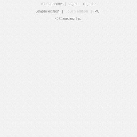
mobilehome
|
login
|
register
Simple edition
|
Touch edition
|
PC
|
© Comsenz Inc.