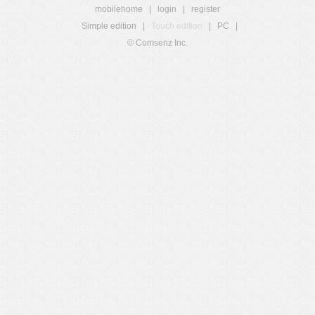
mobilehome
|
login
|
register
Simple edition
|
Touch edition
|
PC
|
© Comsenz Inc.