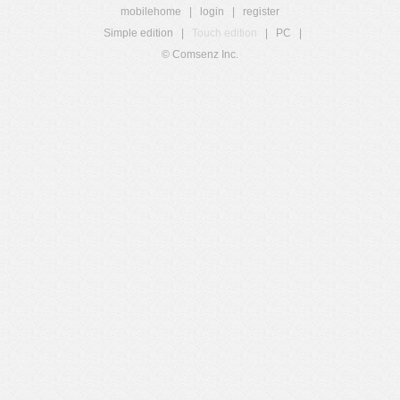
mobilehome
|
login
|
register
Simple edition
|
Touch edition
|
PC
|
© Comsenz Inc.