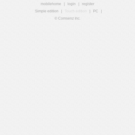
mobilehome
|
login
|
register
Simple edition
|
Touch edition
|
PC
|
© Comsenz Inc.