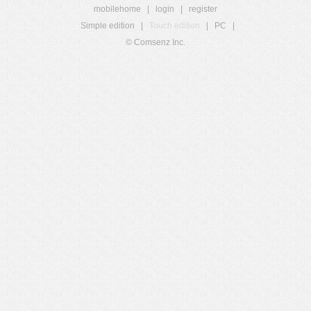
mobilehome
|
login
|
register
Simple edition
|
Touch edition
|
PC
|
© Comsenz Inc.