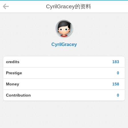
CyrilGracey的资料
CyrilGracey
credits
183
Prestige
0
Money
158
Contribution
0