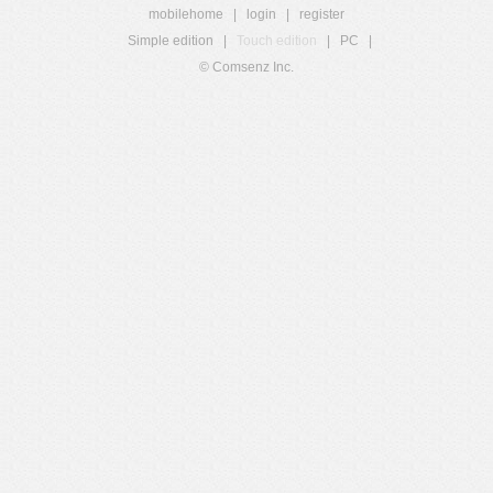
mobilehome
|
login
|
register
Simple edition
|
Touch edition
|
PC
|
© Comsenz Inc.