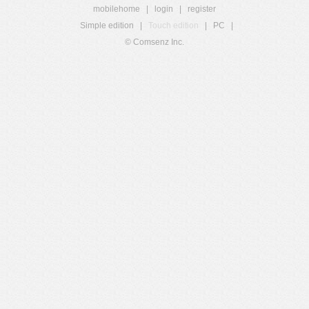
mobilehome
|
login
|
register
Simple edition
|
Touch edition
|
PC
|
© Comsenz Inc.