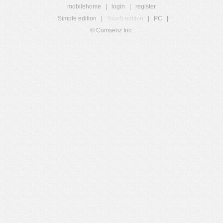
mobilehome
|
login
|
register
Simple edition
|
Touch edition
|
PC
|
© Comsenz Inc.