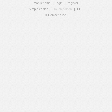
mobilehome
|
login
|
register
Simple edition
|
Touch edition
|
PC
|
© Comsenz Inc.