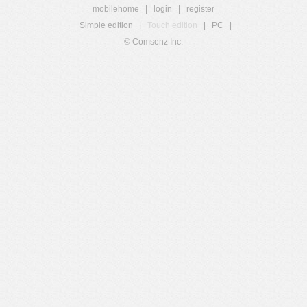
mobilehome
|
login
|
register
Simple edition
|
Touch edition
|
PC
|
© Comsenz Inc.