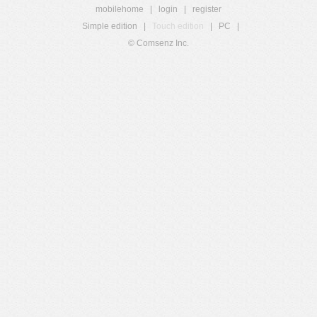
mobilehome
|
login
|
register
Simple edition
|
Touch edition
|
PC
|
© Comsenz Inc.