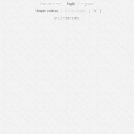
mobilehome
|
login
|
register
Simple edition
|
Touch edition
|
PC
|
© Comsenz Inc.