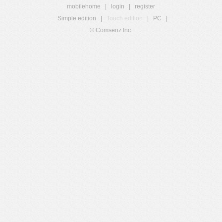
mobilehome
|
login
|
register
Simple edition
|
Touch edition
|
PC
|
© Comsenz Inc.