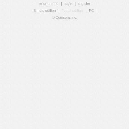
mobilehome
|
login
|
register
Simple edition
|
Touch edition
|
PC
|
© Comsenz Inc.