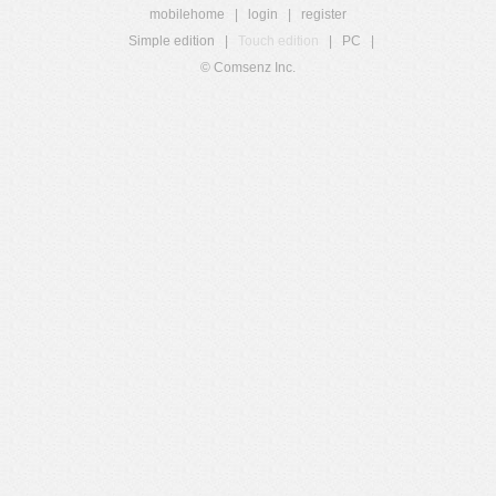
mobilehome
|
login
|
register
Simple edition
|
Touch edition
|
PC
|
© Comsenz Inc.