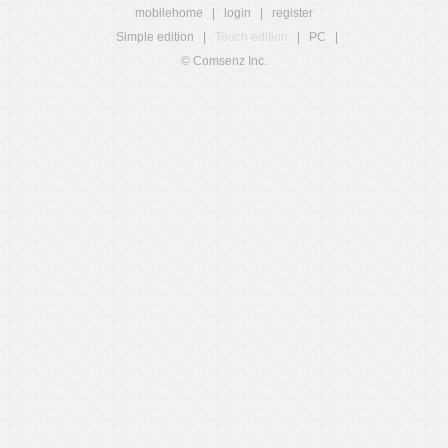
mobilehome
|
login
|
register
Simple edition
|
Touch edition
|
PC
|
© Comsenz Inc.