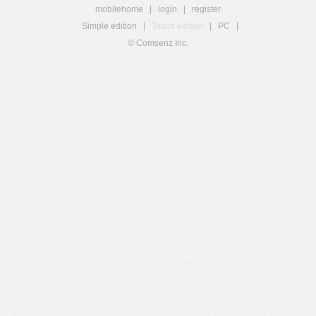
mobilehome
|
login
|
register
Simple edition
|
Touch edition
|
PC
|
© Comsenz Inc.