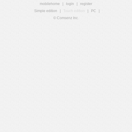
mobilehome
|
login
|
register
Simple edition
|
Touch edition
|
PC
|
© Comsenz Inc.