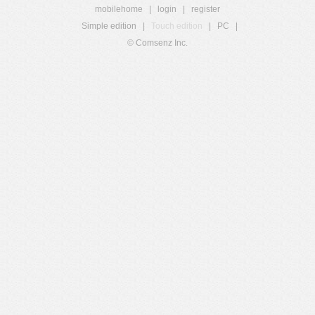
mobilehome
|
login
|
register
Simple edition
|
Touch edition
|
PC
|
© Comsenz Inc.