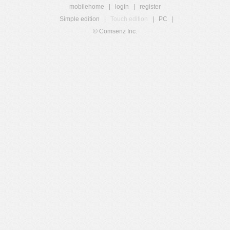
mobilehome
|
login
|
register
Simple edition
|
Touch edition
|
PC
|
© Comsenz Inc.