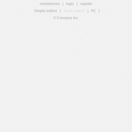
mobilehome
|
login
|
register
Simple edition
|
Touch edition
|
PC
|
© Comsenz Inc.