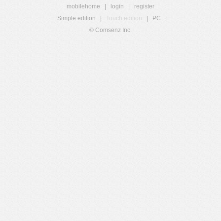
mobilehome
|
login
|
register
Simple edition
|
Touch edition
|
PC
|
© Comsenz Inc.