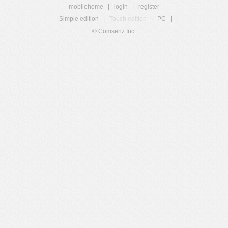
mobilehome
|
login
|
register
Simple edition
|
Touch edition
|
PC
|
© Comsenz Inc.