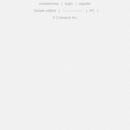
mobilehome
|
login
|
register
Simple edition
|
Touch edition
|
PC
|
© Comsenz Inc.