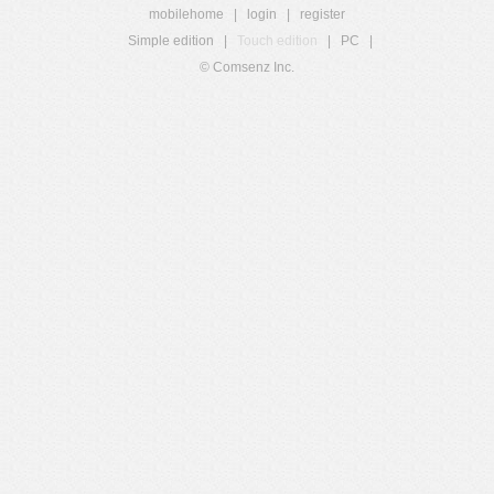
mobilehome
|
login
|
register
Simple edition
|
Touch edition
|
PC
|
© Comsenz Inc.