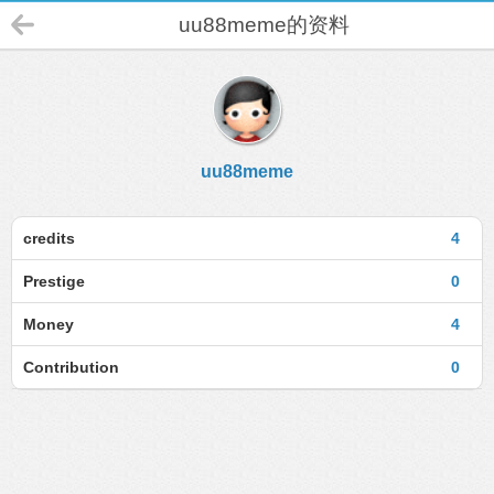
uu88meme的资料
uu88meme
credits
4
Prestige
0
Money
4
Contribution
0